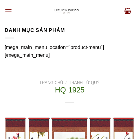
Skip
to
content
DANH MỤC SẢN PHẨM
[mega_main_menu location="product-menu"]
[/mega_main_menu]
TRANG CHỦ
/
TRANH TỨ QUÝ
HQ 1925