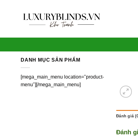
Skip
to
content
DANH MỤC SẢN PHẨM
[mega_main_menu location="product-
menu"][/mega_main_menu]
Đánh giá (0
Đánh g