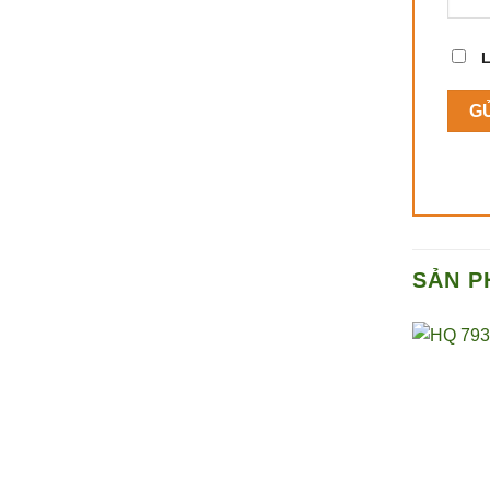
L
SẢN P