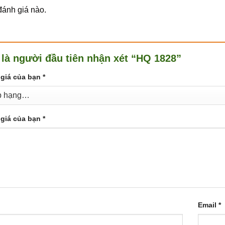
ánh giá nào.
 là người đầu tiên nhận xét “HQ 1828”
giá của bạn
*
giá của bạn
*
Email
*