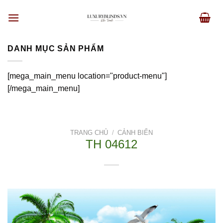
Skip
to
content
DANH MỤC SẢN PHẨM
[mega_main_menu location="product-menu"]
[/mega_main_menu]
TRANG CHỦ
/
CẢNH BIỂN
TH 04612