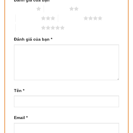
1 trên 5 sao
2 trên 5 sao
3 trên 5 sao
4 trên 5 sao
5 trên 5 sao
Đánh giá của bạn
*
Tên
*
Email
*