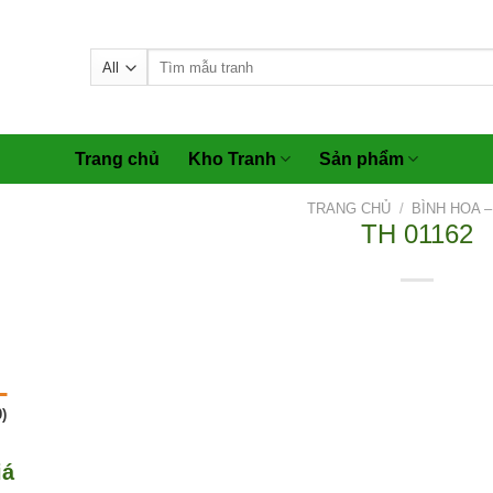
Tìm
kiếm:
Trang chủ
Kho Tranh
Sản phẩm
TRANG CHỦ
/
BÌNH HOA 
TH 01162
)
iá