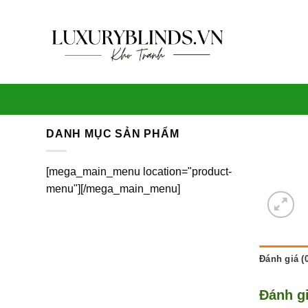
Skip
to
content
DANH MỤC SẢN PHẨM
[mega_main_menu location="product-
menu"][/mega_main_menu]
Đánh giá (0
Đánh g