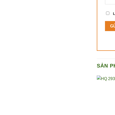
L
SẢN P