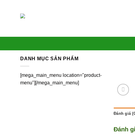
Skip
to
content
DANH MỤC SẢN PHẨM
[mega_main_menu location="product-
menu"][/mega_main_menu]
Đánh giá (0
Đánh g