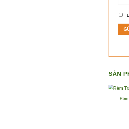
L
SẢN P
Rèm 