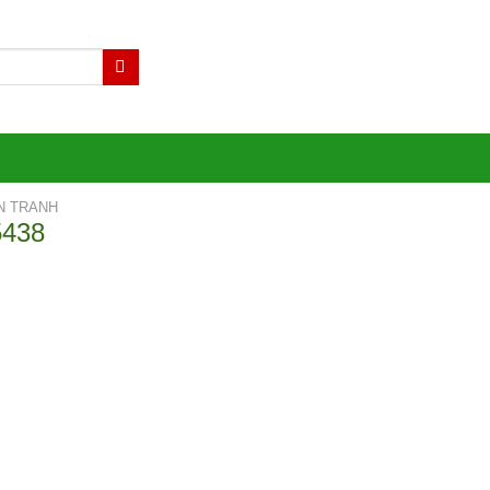
N TRANH
5438