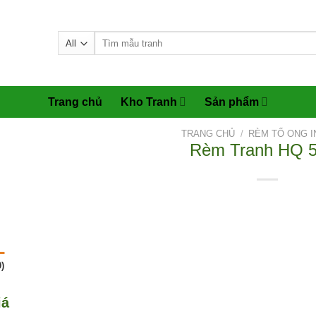
Tìm
kiếm:
Trang chủ
Kho Tranh
Sản phẩm
TRANG CHỦ
/
RÈM TỔ ONG I
Rèm Tranh HQ 
)
iá