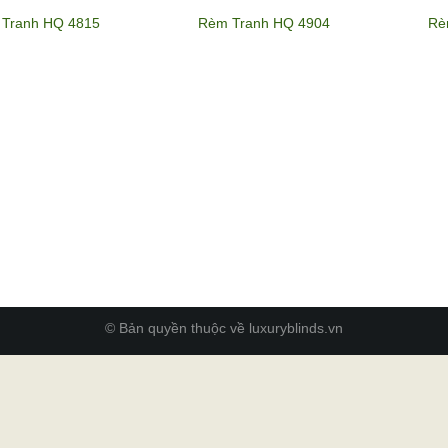
Tranh HQ 4815
Rèm Tranh HQ 4904
Rè
© Bản quyền thuộc về luxuryblinds.vn