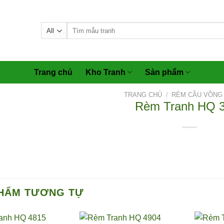
Tìm
kiếm:
Trang chủ
Kho Tranh
Sản phẩm
TRANG CHỦ
/
RÈM CẦU VỒNG 
Rèm Tranh HQ 
HẨM TƯƠNG TỰ