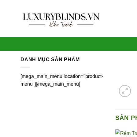
Skip
to
content
DANH MỤC SẢN PHẨM
[mega_main_menu location="product-
menu"][/mega_main_menu]
SẢN P