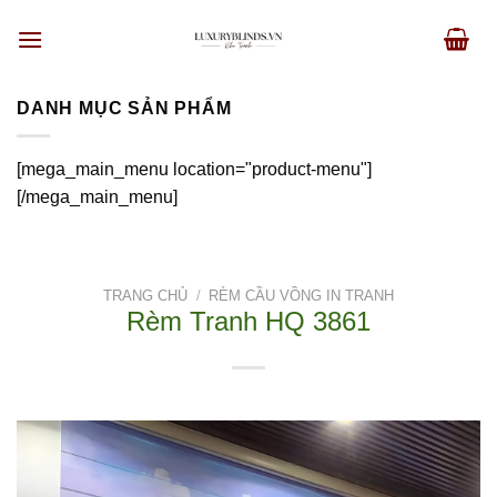
Skip
to
content
DANH MỤC SẢN PHẨM
[mega_main_menu location="product-menu"]
[/mega_main_menu]
TRANG CHỦ
/
RÈM CẦU VỒNG IN TRANH
Rèm Tranh HQ 3861