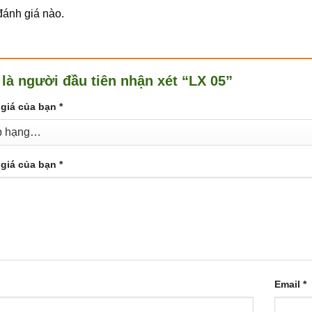
ánh giá nào.
 là người đầu tiên nhận xét “LX 05”
giá của bạn
*
giá của bạn
*
Email
*