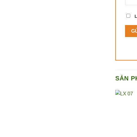
L
SẢN P