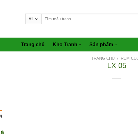
Tìm
kiếm:
Trang chủ
Kho Tranh
Sản phẩm
TRANG CHỦ
/
RÈM CU
LX 05
)
iá