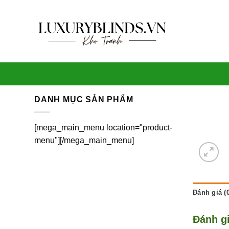
Skip
to
content
DANH MỤC SẢN PHẨM
[mega_main_menu location="product-
menu"][/mega_main_menu]
Đánh giá (0
Đánh g