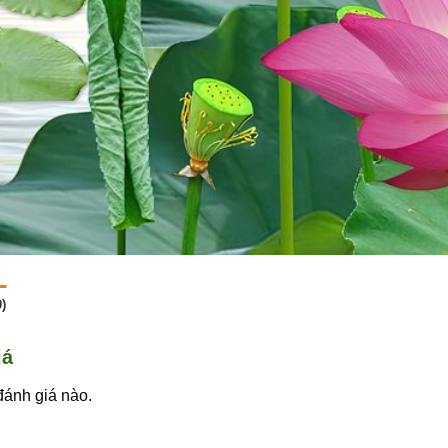
)
iá
ánh giá nào.