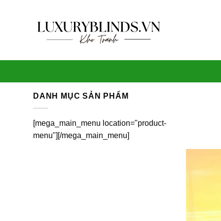
Skip
to
content
DANH MỤC SẢN PHẨM
[mega_main_menu location="product-
menu"][/mega_main_menu]