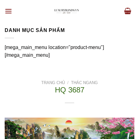
Skip
to
content
DANH MỤC SẢN PHẨM
[mega_main_menu location="product-menu"]
[/mega_main_menu]
TRANG CHỦ
/
THÁC NGANG
HQ 3687