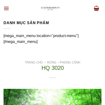
Skip
to
content
DANH MỤC SẢN PHẨM
[mega_main_menu location="product-menu"]
[/mega_main_menu]
TRANG CHỦ
/
RỪNG – PHONG CẢNH
HQ 3020