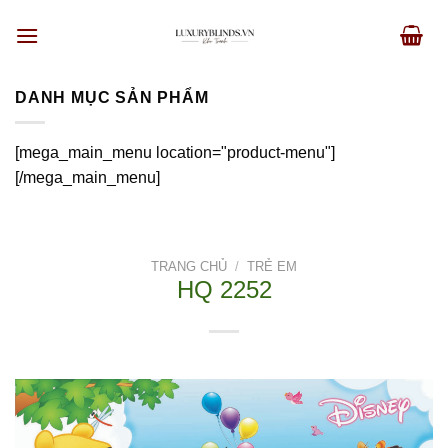
Skip
to
content
DANH MỤC SẢN PHẨM
[mega_main_menu location="product-menu"]
[/mega_main_menu]
TRANG CHỦ
/
TRẺ EM
HQ 2252