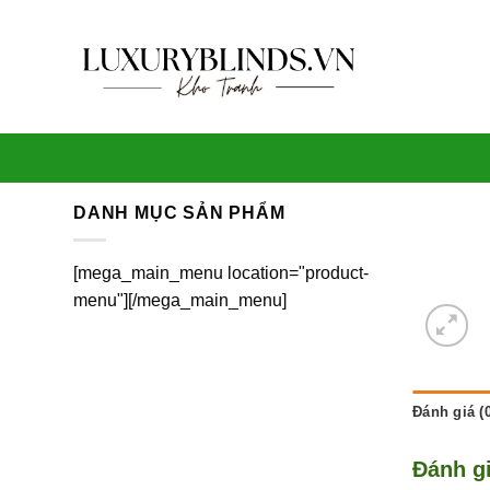
Skip
to
content
DANH MỤC SẢN PHẨM
[mega_main_menu location="product-
menu"][/mega_main_menu]
Đánh giá (0
Đánh g