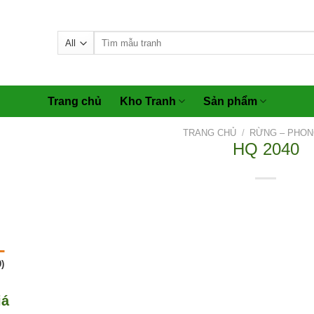
Tìm
kiếm:
Trang chủ
Kho Tranh
Sản phẩm
TRANG CHỦ
/
RỪNG – PHON
HQ 2040
)
iá