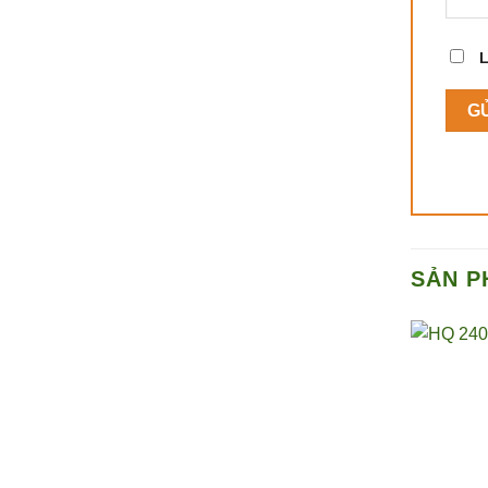
L
SẢN P