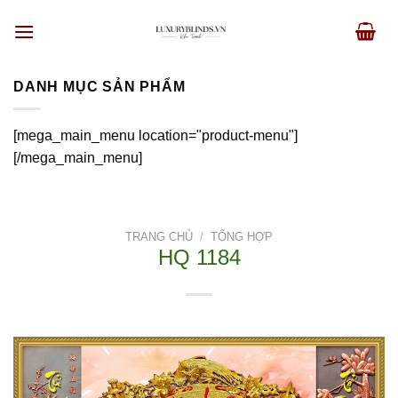
Skip
to
content
DANH MỤC SẢN PHẨM
[mega_main_menu location="product-menu"]
[/mega_main_menu]
TRANG CHỦ
/
TỔNG HỢP
HQ 1184