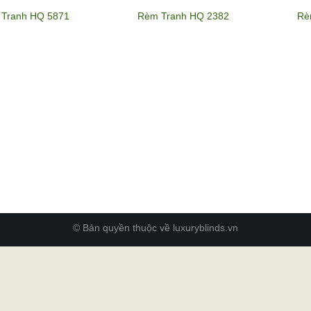
Tranh HQ 5871
Rèm Tranh HQ 2382
Rè
© Bản quyền thuộc về luxuryblinds.vn