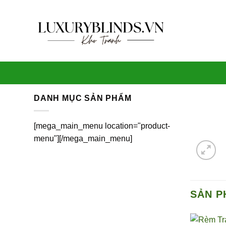
Skip
to
content
DANH MỤC SẢN PHẨM
[mega_main_menu location="product-
menu"][/mega_main_menu]
SẢN P