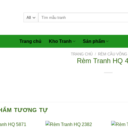
Tìm
kiếm:
Trang chủ
Kho Tranh
Sản phẩm
TRANG CHỦ
/
RÈM CẦU VỒNG 
Rèm Tranh HQ 
HẨM TƯƠNG TỰ