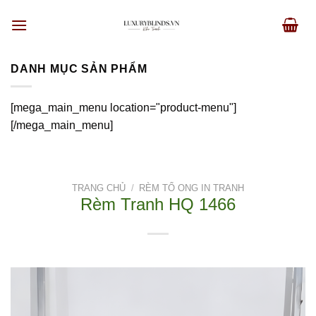
Skip
to
content
DANH MỤC SẢN PHẨM
[mega_main_menu location="product-menu"]
[/mega_main_menu]
TRANG CHỦ
/
RÈM TỔ ONG IN TRANH
Rèm Tranh HQ 1466