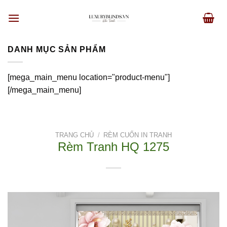
Skip
to
content
DANH MỤC SẢN PHẨM
[mega_main_menu location="product-menu"]
[/mega_main_menu]
TRANG CHỦ
/
RÈM CUỐN IN TRANH
Rèm Tranh HQ 1275